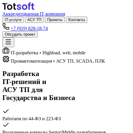
Аккредитованная IT компания
IT-услуги
АСУ ТП
Проекты
Контакты
+7 (919) 828-18-74
Обсудить проект
IT-разработка
• Highload, web, mobile
Промавтоматизация
• АСУ ТП, SCADA, ПЛК
Разработка
IT-решений
и
АСУ ТП
для
Государства и Бизнеса
Работаем по 44-ФЗ и 223-ФЗ
Выделенные команды Senior/Middle разработчиков