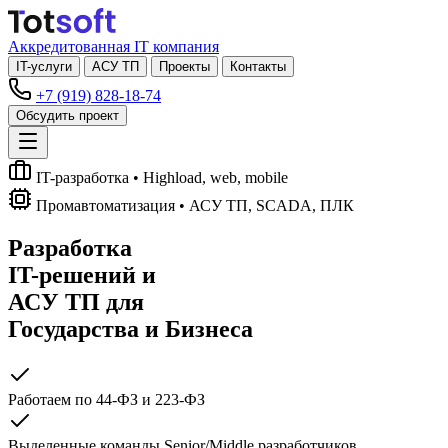
Аккредитованная IT компания
IT-услуги
АСУ ТП
Проекты
Контакты
+7 (919) 828-18-74
Обсудить проект
IT-разработка
• Highload, web, mobile
Промавтоматизация
• АСУ ТП, SCADA, ПЛК
Разработка
IT-решений
и
АСУ ТП
для
Государства и Бизнеса
Работаем по 44-ФЗ и 223-ФЗ
Выделенные команды Senior/Middle разработчиков