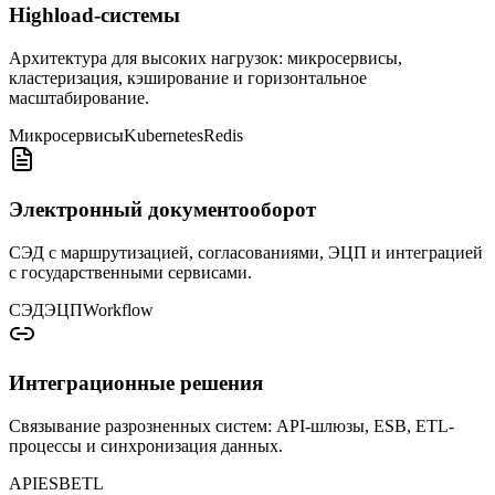
Highload-системы
Архитектура для высоких нагрузок: микросервисы,
кластеризация, кэширование и горизонтальное
масштабирование.
Микросервисы
Kubernetes
Redis
Электронный документооборот
СЭД с маршрутизацией, согласованиями, ЭЦП и интеграцией
с государственными сервисами.
СЭД
ЭЦП
Workflow
Интеграционные решения
Связывание разрозненных систем: API-шлюзы, ESB, ETL-
процессы и синхронизация данных.
API
ESB
ETL