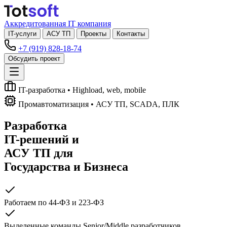
Аккредитованная IT компания
IT-услуги
АСУ ТП
Проекты
Контакты
+7 (919) 828-18-74
Обсудить проект
IT-разработка
• Highload, web, mobile
Промавтоматизация
• АСУ ТП, SCADA, ПЛК
Разработка
IT-решений
и
АСУ ТП
для
Государства и Бизнеса
Работаем по 44-ФЗ и 223-ФЗ
Выделенные команды Senior/Middle разработчиков