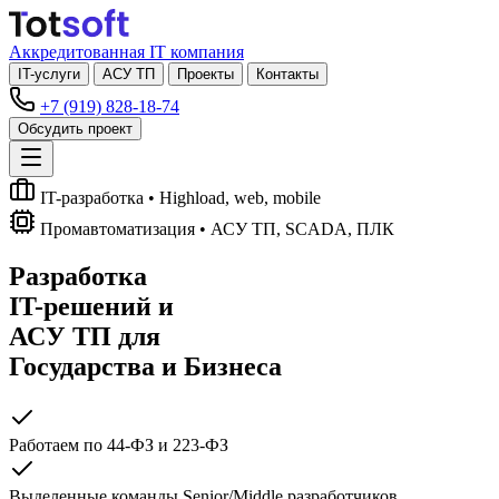
Аккредитованная IT компания
IT-услуги
АСУ ТП
Проекты
Контакты
+7 (919) 828-18-74
Обсудить проект
IT-разработка
• Highload, web, mobile
Промавтоматизация
• АСУ ТП, SCADA, ПЛК
Разработка
IT-решений
и
АСУ ТП
для
Государства и Бизнеса
Работаем по 44-ФЗ и 223-ФЗ
Выделенные команды Senior/Middle разработчиков