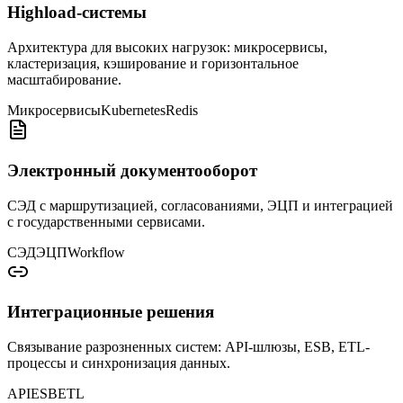
Highload-системы
Архитектура для высоких нагрузок: микросервисы,
кластеризация, кэширование и горизонтальное
масштабирование.
Микросервисы
Kubernetes
Redis
Электронный документооборот
СЭД с маршрутизацией, согласованиями, ЭЦП и интеграцией
с государственными сервисами.
СЭД
ЭЦП
Workflow
Интеграционные решения
Связывание разрозненных систем: API-шлюзы, ESB, ETL-
процессы и синхронизация данных.
API
ESB
ETL