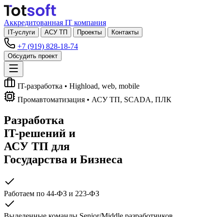
Аккредитованная IT компания
IT-услуги
АСУ ТП
Проекты
Контакты
+7 (919) 828-18-74
Обсудить проект
IT-разработка
• Highload, web, mobile
Промавтоматизация
• АСУ ТП, SCADA, ПЛК
Разработка
IT-решений
и
АСУ ТП
для
Государства и Бизнеса
Работаем по 44-ФЗ и 223-ФЗ
Выделенные команды Senior/Middle разработчиков