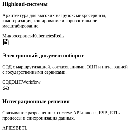
Highload-системы
Архитектура для высоких нагрузок: микросервисы,
кластеризация, кэширование и горизонтальное
масштабирование.
Микросервисы
Kubernetes
Redis
Электронный документооборот
СЭД с маршрутизацией, согласованиями, ЭЦП и интеграцией
с государственными сервисами.
СЭД
ЭЦП
Workflow
Интеграционные решения
Связывание разрозненных систем: API-шлюзы, ESB, ETL-
процессы и синхронизация данных.
API
ESB
ETL