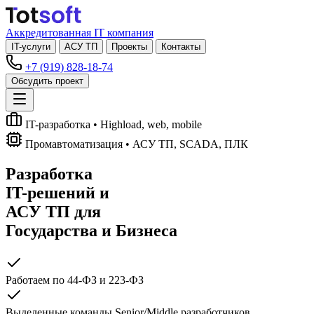
Аккредитованная IT компания
IT-услуги
АСУ ТП
Проекты
Контакты
+7 (919) 828-18-74
Обсудить проект
IT-разработка
• Highload, web, mobile
Промавтоматизация
• АСУ ТП, SCADA, ПЛК
Разработка
IT-решений
и
АСУ ТП
для
Государства и Бизнеса
Работаем по 44-ФЗ и 223-ФЗ
Выделенные команды Senior/Middle разработчиков