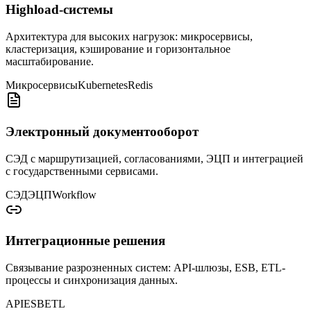
Highload-системы
Архитектура для высоких нагрузок: микросервисы,
кластеризация, кэширование и горизонтальное
масштабирование.
Микросервисы
Kubernetes
Redis
Электронный документооборот
СЭД с маршрутизацией, согласованиями, ЭЦП и интеграцией
с государственными сервисами.
СЭД
ЭЦП
Workflow
Интеграционные решения
Связывание разрозненных систем: API-шлюзы, ESB, ETL-
процессы и синхронизация данных.
API
ESB
ETL