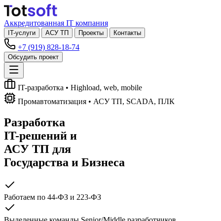
Аккредитованная IT компания
IT-услуги
АСУ ТП
Проекты
Контакты
+7 (919) 828-18-74
Обсудить проект
IT-разработка
• Highload, web, mobile
Промавтоматизация
• АСУ ТП, SCADA, ПЛК
Разработка
IT-решений
и
АСУ ТП
для
Государства и Бизнеса
Работаем по 44-ФЗ и 223-ФЗ
Выделенные команды Senior/Middle разработчиков