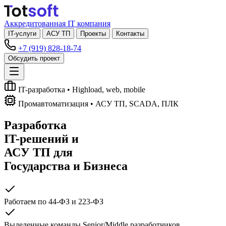
Аккредитованная IT компания
IT-услуги
АСУ ТП
Проекты
Контакты
+7 (919) 828-18-74
Обсудить проект
IT-разработка
• Highload, web, mobile
Промавтоматизация
• АСУ ТП, SCADA, ПЛК
Разработка
IT-решений
и
АСУ ТП
для
Государства и Бизнеса
Работаем по 44-ФЗ и 223-ФЗ
Выделенные команды Senior/Middle разработчиков