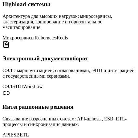
Highload-системы
Архитектура для высоких нагрузок: микросервисы,
кластеризация, кэширование и горизонтальное
масштабирование.
Микросервисы
Kubernetes
Redis
Электронный документооборот
СЭД с маршрутизацией, согласованиями, ЭЦП и интеграцией
с государственными сервисами.
СЭД
ЭЦП
Workflow
Интеграционные решения
Связывание разрозненных систем: API-шлюзы, ESB, ETL-
процессы и синхронизация данных.
API
ESB
ETL