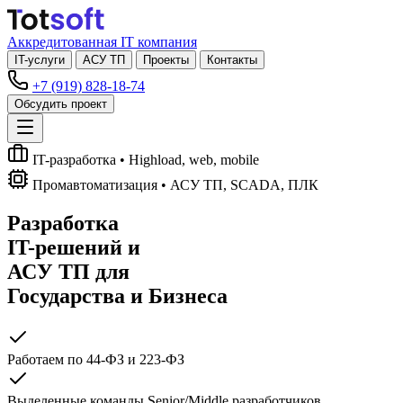
Аккредитованная IT компания
IT-услуги
АСУ ТП
Проекты
Контакты
+7 (919) 828-18-74
Обсудить проект
IT-разработка
• Highload, web, mobile
Промавтоматизация
• АСУ ТП, SCADA, ПЛК
Разработка
IT-решений
и
АСУ ТП
для
Государства и Бизнеса
Работаем по 44-ФЗ и 223-ФЗ
Выделенные команды Senior/Middle разработчиков