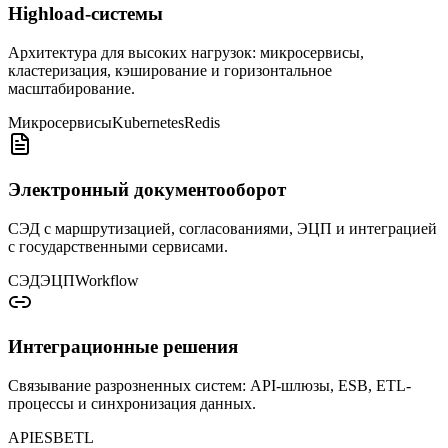
Highload-системы
Архитектура для высоких нагрузок: микросервисы,
кластеризация, кэширование и горизонтальное
масштабирование.
Микросервисы
Kubernetes
Redis
Электронный документооборот
СЭД с маршрутизацией, согласованиями, ЭЦП и интеграцией
с государственными сервисами.
СЭД
ЭЦП
Workflow
Интеграционные решения
Связывание разрозненных систем: API-шлюзы, ESB, ETL-
процессы и синхронизация данных.
API
ESB
ETL