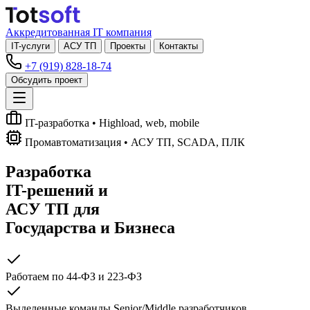
Аккредитованная IT компания
IT-услуги
АСУ ТП
Проекты
Контакты
+7 (919) 828-18-74
Обсудить проект
IT-разработка
• Highload, web, mobile
Промавтоматизация
• АСУ ТП, SCADA, ПЛК
Разработка
IT-решений
и
АСУ ТП
для
Государства и Бизнеса
Работаем по 44-ФЗ и 223-ФЗ
Выделенные команды Senior/Middle разработчиков