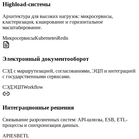
Highload-системы
Архитектура для высоких нагрузок: микросервисы,
кластеризация, кэширование и горизонтальное
масштабирование.
Микросервисы
Kubernetes
Redis
Электронный документооборот
СЭД с маршрутизацией, согласованиями, ЭЦП и интеграцией
с государственными сервисами.
СЭД
ЭЦП
Workflow
Интеграционные решения
Связывание разрозненных систем: API-шлюзы, ESB, ETL-
процессы и синхронизация данных.
API
ESB
ETL