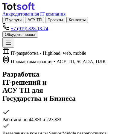
Аккредитованная IT компания
IT-услуги
АСУ ТП
Проекты
Контакты
+7 (919) 828-18-74
Обсудить проект
IT-разработка
• Highload, web, mobile
Промавтоматизация
• АСУ ТП, SCADA, ПЛК
Разработка
IT-решений
и
АСУ ТП
для
Государства и Бизнеса
Работаем по 44-ФЗ и 223-ФЗ
Выделенные команды Senior/Middle разработчиков