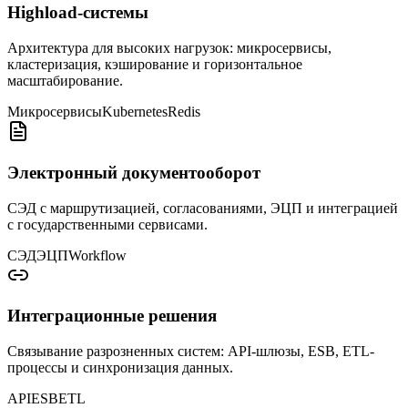
Highload-системы
Архитектура для высоких нагрузок: микросервисы,
кластеризация, кэширование и горизонтальное
масштабирование.
Микросервисы
Kubernetes
Redis
Электронный документооборот
СЭД с маршрутизацией, согласованиями, ЭЦП и интеграцией
с государственными сервисами.
СЭД
ЭЦП
Workflow
Интеграционные решения
Связывание разрозненных систем: API-шлюзы, ESB, ETL-
процессы и синхронизация данных.
API
ESB
ETL