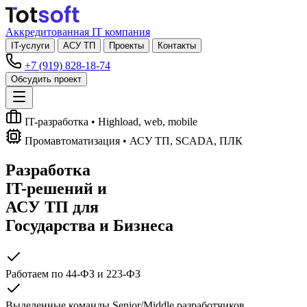
Аккредитованная IT компания
IT-услуги
АСУ ТП
Проекты
Контакты
+7 (919) 828-18-74
Обсудить проект
IT-разработка
• Highload, web, mobile
Промавтоматизация
• АСУ ТП, SCADA, ПЛК
Разработка
IT-решений
и
АСУ ТП
для
Государства и Бизнеса
Работаем по 44-ФЗ и 223-ФЗ
Выделенные команды Senior/Middle разработчиков