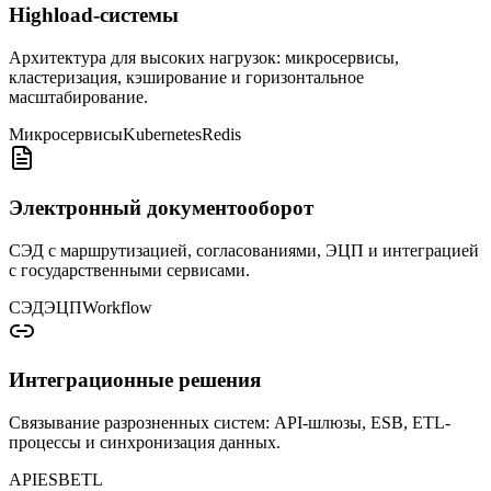
Highload-системы
Архитектура для высоких нагрузок: микросервисы,
кластеризация, кэширование и горизонтальное
масштабирование.
Микросервисы
Kubernetes
Redis
Электронный документооборот
СЭД с маршрутизацией, согласованиями, ЭЦП и интеграцией
с государственными сервисами.
СЭД
ЭЦП
Workflow
Интеграционные решения
Связывание разрозненных систем: API-шлюзы, ESB, ETL-
процессы и синхронизация данных.
API
ESB
ETL