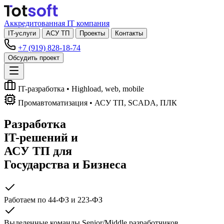
Аккредитованная IT компания
IT-услуги
АСУ ТП
Проекты
Контакты
+7 (919) 828-18-74
Обсудить проект
IT-разработка
• Highload, web, mobile
Промавтоматизация
• АСУ ТП, SCADA, ПЛК
Разработка
IT-решений
и
АСУ ТП
для
Государства и Бизнеса
Работаем по 44-ФЗ и 223-ФЗ
Выделенные команды Senior/Middle разработчиков