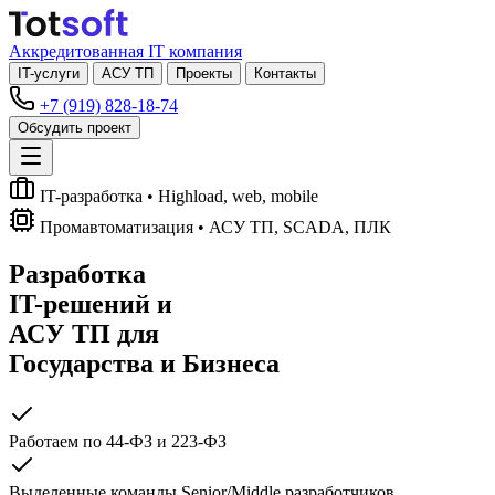
Аккредитованная IT компания
IT-услуги
АСУ ТП
Проекты
Контакты
+7 (919) 828-18-74
Обсудить проект
IT-разработка
• Highload, web, mobile
Промавтоматизация
• АСУ ТП, SCADA, ПЛК
Разработка
IT-решений
и
АСУ ТП
для
Государства и Бизнеса
Работаем по 44-ФЗ и 223-ФЗ
Выделенные команды Senior/Middle разработчиков