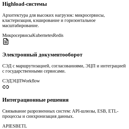
Highload-системы
Архитектура для высоких нагрузок: микросервисы,
кластеризация, кэширование и горизонтальное
масштабирование.
Микросервисы
Kubernetes
Redis
Электронный документооборот
СЭД с маршрутизацией, согласованиями, ЭЦП и интеграцией
с государственными сервисами.
СЭД
ЭЦП
Workflow
Интеграционные решения
Связывание разрозненных систем: API-шлюзы, ESB, ETL-
процессы и синхронизация данных.
API
ESB
ETL