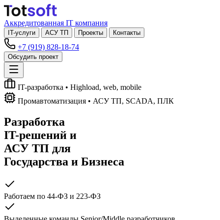
Аккредитованная IT компания
IT-услуги
АСУ ТП
Проекты
Контакты
+7 (919) 828-18-74
Обсудить проект
IT-разработка
• Highload, web, mobile
Промавтоматизация
• АСУ ТП, SCADA, ПЛК
Разработка
IT-решений
и
АСУ ТП
для
Государства и Бизнеса
Работаем по 44-ФЗ и 223-ФЗ
Выделенные команды Senior/Middle разработчиков