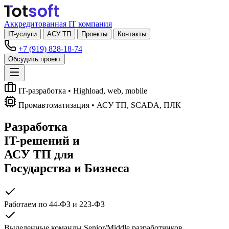
Аккредитованная IT компания
IT-услуги
АСУ ТП
Проекты
Контакты
+7 (919) 828-18-74
Обсудить проект
IT-разработка
• Highload, web, mobile
Промавтоматизация
• АСУ ТП, SCADA, ПЛК
Разработка
IT-решений
и
АСУ ТП
для
Государства и Бизнеса
Работаем по 44-ФЗ и 223-ФЗ
Выделенные команды Senior/Middle разработчиков